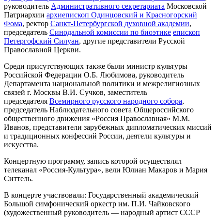
руководитель
Административного секретариата
Московской
Патриархии
архиепископ Одинцовский и Красногорский
Фома
, ректор
Санкт-Петербургской духовной академии
,
председатель
Синодальной комиссии по биоэтике
епископ
Петергофский Силуан
, другие представители Русской
Православной Церкви.
Среди присутствующих также были министр культуры
Российской Федерации О.Б. Любимова, руководитель
Департамента национальной политики и межрелигиозных
связей г. Москвы В.И. Сучков, заместитель
председателя
Всемирного русского народного собора
,
председатель Наблюдательного совета Общероссийского
общественного движения «Россия Православная» М.М.
Иванов, представители зарубежных дипломатических миссий
и традиционных конфессий России, деятели культуры и
искусства.
Концертную программу, запись которой осуществлял
телеканал «Россия-Культура», вели Юлиан Макаров и Мария
Ситтель.
В концерте участвовали: Государственный академический
Большой симфонический оркестр им. П.И. Чайковского
(художественный руководитель — народный артист СССР