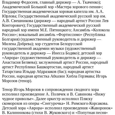
Владимир Федосеев, главный дирижер — А. Ткаченко);
Академический Большой хор «Мастера хорового пения»;
Государственная академическая хоровая капелла им. А.А.
Юрлова; Государственный академический русский хор им.
А.В. Свешникова (дирижер — народный артист России Лев
Конторович); Государственный академический русский
народный хор имени М.Е. Пятницкого; Ансамбль «Колокола
России»; вокальный ансамбль «Фортиссимо» (Республика
Болгария) (художественный руководитель и дирижер —
Милена Добрева); хор студентов Белорусской
государственной академии музыки (художественный
руководитель и дирижер — Инесса Бодяко); детский хор
«Аврора» (художественный руководитель и дирижер —
Анастасия Беляева); заслуженный артист России, народный
артист Республики Башкортостан, народный артист
Татарстана Ильдар Абдразаков (бас); народная артистка
России, народная артистка Абхазии Хибла Герзмава; Игорь
Морозов (тенор).
Тенор Игорь Морозов в сопровождении сводного хора
исполнил произведение А. Полячек и В. Савинова «Вижу
чудное приволье». Далее оркестр исполнил Пляску
скоморохов из оперы «Снегурочка» Н. Римского-Корсакова.
Детский хора «Аврора» исполнил произведения «Жаворонок»
В. Калинникова (стихи В. Жуковского) и «Попутная песня»