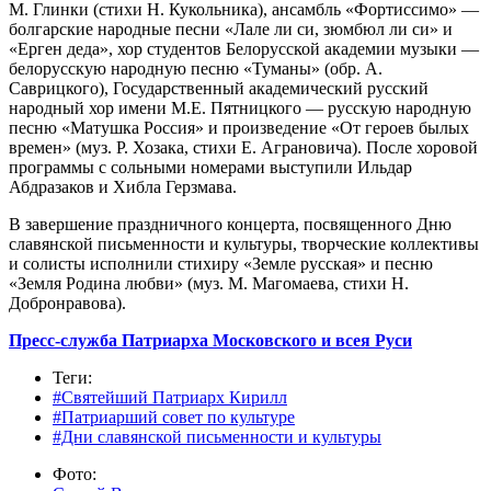
М. Глинки (стихи Н. Кукольника), ансамбль «Фортиссимо» —
болгарские народные песни «Лале ли си, зюмбюл ли си» и
«Ерген деда», хор студентов Белорусской академии музыки —
белорусскую народную песню «Туманы» (обр. А.
Саврицкого), Государственный академический русский
народный хор имени М.Е. Пятницкого — русскую народную
песню «Матушка Россия» и произведение «От героев былых
времен» (муз. Р. Хозака, стихи Е. Аграновича). После хоровой
программы с сольными номерами выступили Ильдар
Абдразаков и Хибла Герзмава.
В завершение праздничного концерта, посвященного Дню
славянской письменности и культуры, творческие коллективы
и солисты исполнили стихиру «Земле русская» и песню
«Земля Родина любви» (муз. М. Магомаева, стихи Н.
Добронравова).
Пресс-служба Патриарха Московского и всея Руси
Теги:
#Святейший Патриарх Кирилл
#Патриарший совет по культуре
#Дни славянской письменности и культуры
Фото: