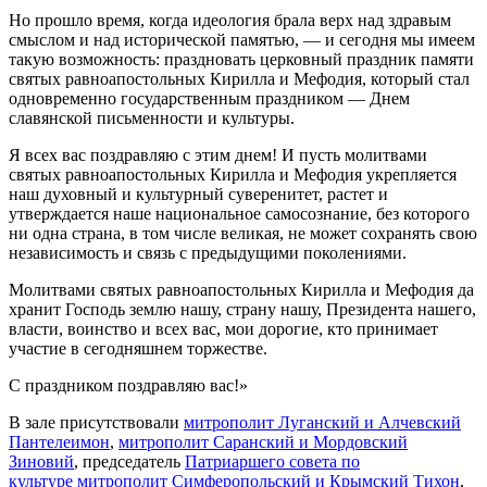
Но прошло время, когда идеология брала верх над здравым
смыслом и над исторической памятью, — и сегодня мы имеем
такую возможность: праздновать церковный праздник памяти
святых равноапостольных Кирилла и Мефодия, который стал
одновременно государственным праздником — Днем
славянской письменности и культуры.
Я всех вас поздравляю с этим днем! И пусть молитвами
святых равноапостольных Кирилла и Мефодия укрепляется
наш духовный и культурный суверенитет, растет и
утверждается наше национальное самосознание, без которого
ни одна страна, в том числе великая, не может сохранять свою
независимость и связь с предыдущими поколениями.
Молитвами святых равноапостольных Кирилла и Мефодия да
хранит Господь землю нашу, страну нашу, Президента нашего,
власти, воинство и всех вас, мои дорогие, кто принимает
участие в сегодняшнем торжестве.
С праздником поздравляю вас!»
В зале присутствовали
митрополит Луганский и Алчевский
Пантелеимон
,
митрополит Саранский и Мордовский
Зиновий
, председатель
Патриаршего совета по
культуре
митрополит Симферопольский и Крымский Тихон
,