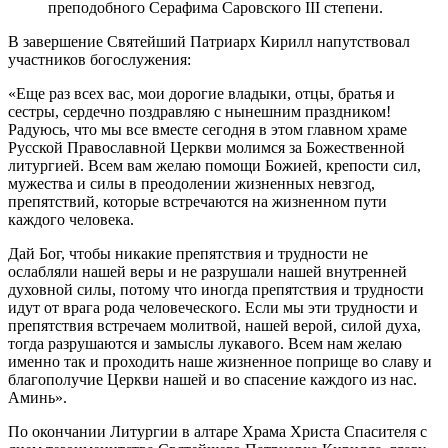
преподобного Серафима Саровского III степени.
В завершение Святейший Патриарх Кирилл напутствовал
участников богослужения:
«Еще раз всех вас, мои дорогие владыки, отцы, братья и
сестры, сердечно поздравляю с нынешним праздником!
Радуюсь, что мы все вместе сегодня в этом главном храме
Русской Православной Церкви молимся за Божественной
литургией. Всем вам желаю помощи Божией, крепости сил,
мужества и силы в преодолении жизненных невзгод,
препятствий, которые встречаются на жизненном пути
каждого человека.
Дай Бог, чтобы никакие препятствия и трудности не
ослабляли нашей веры и не разрушали нашей внутренней
духовной силы, потому что иногда препятствия и трудности
идут от врага рода человеческого. Если мы эти трудности и
препятствия встречаем молитвой, нашей верой, силой духа,
тогда разрушаются и замыслы лукавого. Всем нам желаю
именно так и проходить наше жизненное поприще во славу и
благополучие Церкви нашей и во спасение каждого из нас.
Аминь».
По окончании Литургии в алтаре Храма Христа Спасителя с