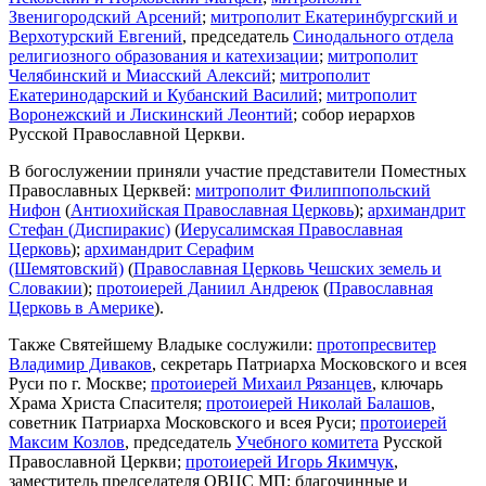
Звенигородский Арсений
;
митрополит Екатеринбургский и
Верхотурский Евгений
, председатель
Синодального отдела
религиозного образования и катехизации
;
митрополит
Челябинский и Миасский Алексий
;
митрополит
Екатеринодарский и Кубанский Василий
;
митрополит
Воронежский и Лискинский Леонтий
; собор иерархов
Русской Православной Церкви.
В богослужении приняли участие представители Поместных
Православных Церквей:
митрополит Филиппопольский
Нифон
(
Антиохийская Православная Церковь
);
архимандрит
Стефан (Диспиракис)
(
Иерусалимская Православная
Церковь
);
архимандрит Серафим
(Шемятовский)
(
Православная Церковь Чешских земель и
Словакии
);
протоиерей Даниил Андреюк
(
Православная
Церковь в Америке
).
Также Святейшему Владыке сослужили:
протопресвитер
Владимир Диваков
, секретарь Патриарха Московского и всея
Руси по г. Москве;
протоиерей Михаил Рязанцев
, ключарь
Храма Христа Спасителя;
протоиерей Николай Балашов
,
советник Патриарха Московского и всея Руси;
протоиерей
Максим Козлов
, председатель
Учебного комитета
Русской
Православной Церкви;
протоиерей Игорь Якимчук
,
заместитель председателя ОВЦС МП; благочинные и