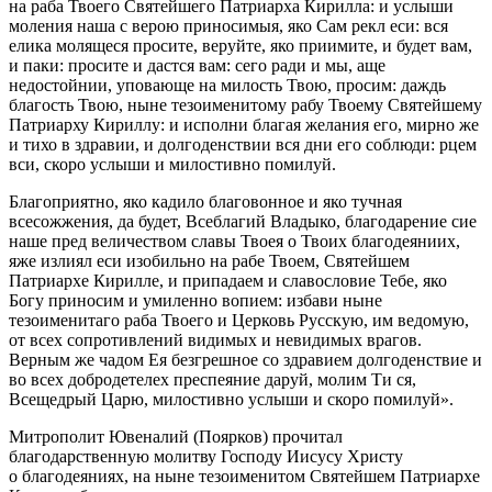
на раба Твоего Святейшего Патриарха Кирилла: и услыши
моления наша с верою приносимыя, яко Сам рекл еси: вся
елика молящеся просите, веруйте, яко приимите, и будет вам,
и паки: просите и дастся вам: сего ради и мы, аще
недостойнии, уповающе на милость Твою, просим: даждь
благость Твою, ныне тезоименитому рабу Твоему Святейшему
Патриарху Кириллу: и исполни благая желания его, мирно же
и тихо в здравии, и долгоденствии вся дни его соблюди: рцем
вси, скоро услыши и милостивно помилуй.
Благоприятно, яко кадило благовонное и яко тучная
всесожжения, да будет, Всеблагий Владыко, благодарение сие
наше пред величеством славы Твоея о Твоих благодеяниих,
яже излиял еси изобильно на рабе Твоем, Святейшем
Патриархе Кирилле, и припадаем и славословие Тебе, яко
Богу приносим и умиленно вопием: избави ныне
тезоименитаго раба Твоего и Церковь Русскую, им ведомую,
от всех сопротивлений видимых и невидимых врагов.
Верным же чадом Ея безгрешное со здравием долгоденствие и
во всех добродетелех преспеяние даруй, молим Ти ся,
Всещедрый Царю, милостивно услыши и скоро помилуй».
Митрополит Ювеналий (Поярков) прочитал
благодарственную молитву Господу Иисусу Христу
о благодеяниях, на ныне тезоименитом Святейшем Патриархе