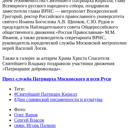
днем тезоименитства Святейшего Патриарха Кирилла, главу
Всемирного русского народного собора, поздравили
заместители главы ВРНС — митрополит Воскресенский
Григорий, ректор Российского православного университета
святого Иоанна Богослова А.В. Щипков, С.Ю. Рудов и
председатель Наблюдательного совета Общероссийского
общественного движения «Россия Православная» М.М.
Иванов, а также руководитель секретариата ВРНС,
руководитель юридической службы Московской митрополии
иерей Василий Лосев.
Также в галерее за алтарем Храма Христа Спасителя
Святейшего Владыку поздравили участники движения
«Патриаршие добровольцы».
Пресс-служба Патриарха Московского и всея Руси
Теги:
#Святейший Патриарх Кирилл
#Дни славянской письменности и культуры
Фото:
Олег Варов
Сергей Власов
свящ. Игорь Палкин