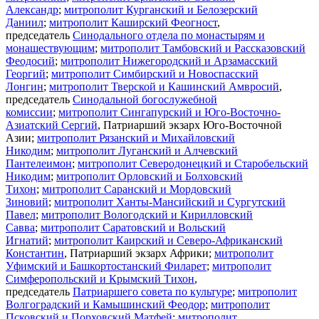
Александр
;
митрополит Курганский и Белозерский
Даниил
;
митрополит Каширский Феогност
,
председатель
Синодального отдела по монастырям и
монашествующим
;
митрополит Тамбовский и Рассказовский
Феодосий
;
митрополит Нижегородский и Арзамасский
Георгий
;
митрополит Симбирский и Новоспасский
Лонгин
;
митрополит Тверской и Кашинский Амвросий
,
председатель
Синодальной богослужебной
комиссии
;
митрополит Сингапурский и Юго-Восточно-
Азиатский Сергий
, Патриарший экзарх Юго-Восточной
Азии;
митрополит Рязанский и Михайловский
Никодим
;
митрополит Луганский и Алчевский
Пантелеимон
;
митрополит Северодонецкий и Старобельский
Никодим
;
митрополит Орловский и Болховский
Тихон
;
митрополит Саранский и Мордовский
Зиновий
;
митрополит Ханты-Мансийский и Сургутский
Павел
;
митрополит Вологодский и Кирилловский
Савва
;
митрополит Саратовский и Вольский
Игнатий
;
митрополит Каирский и Северо-Африканский
Константин
, Патриарший экзарх Африки;
митрополит
Уфимский и Башкортостанский Филарет
;
митрополит
Симферопольский и Крымский Тихон
,
председатель
Патриаршего совета по культуре
;
митрополит
Волгоградский и Камышинский Феодор
;
митрополит
Псковский и Порховский Матфей
;
митрополит