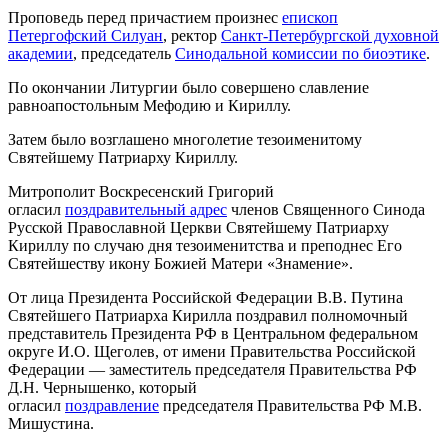
Проповедь перед причастием произнес
епископ
Петергофский Силуан
, ректор
Санкт-Петербургской духовной
академии
, председатель
Синодальной комиссии по биоэтике
.
По окончании Литургии было совершено славление
равноапостольным Мефодию и Кириллу.
Затем было возглашено многолетие тезоименитому
Святейшему Патриарху Кириллу.
Митрополит Воскресенский Григорий
огласил
поздравительный адрес
членов Священного Синода
Русской Православной Церкви Святейшему Патриарху
Кириллу по случаю дня тезоименитства и преподнес Его
Святейшеству икону Божией Матери «Знамение».
От лица Президента Российской Федерации В.В. Путина
Святейшего Патриарха Кирилла поздравил полномочный
представитель Президента РФ в Центральном федеральном
округе И.О. Щеголев, от имени Правительства Российской
Федерации — заместитель председателя Правительства РФ
Д.Н. Чернышенко, который
огласил
поздравление
председателя Правительства РФ М.В.
Мишустина.