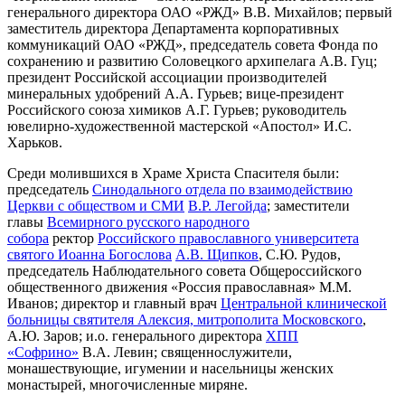
генерального директора ОАО «РЖД» В.В. Михайлов; первый
заместитель директора Департамента корпоративных
коммуникаций ОАО «РЖД», председатель совета Фонда по
сохранению и развитию Соловецкого архипелага А.В. Гуц;
президент Российской ассоциации производителей
минеральных удобрений А.А. Гурьев; вице-президент
Российского союза химиков А.Г. Гурьев; руководитель
ювелирно-художественной мастерской «Апостол» И.С.
Харьков.
Среди молившихся в Храме Христа Спасителя были:
председатель
Синодального отдела по взаимодействию
Церкви с обществом и СМИ
В.Р. Легойда
; заместители
главы
Всемирного русского народного
собора
ректор
Российского православного университета
святого Иоанна Богослова
А.В. Щипков
, С.Ю. Рудов,
председатель Наблюдательного совета Общероссийского
общественного движения «Россия православная» М.М.
Иванов; директор и главный врач
Центральной клинической
больницы святителя Алексия, митрополита Московского
,
А.Ю. Заров; и.о. генерального директора
ХПП
«Софрино»
В.А. Левин; священнослужители,
монашествующие, игумении и насельницы женских
монастырей, многочисленные миряне.