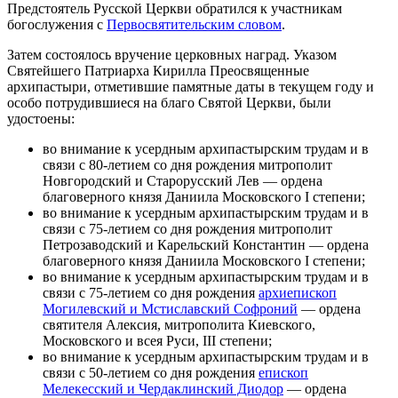
Предстоятель Русской Церкви обратился к участникам
богослужения с
Первосвятительским словом
.
Затем состоялось вручение церковных наград. Указом
Святейшего Патриарха Кирилла Преосвященные
архипастыри, отметившие памятные даты в текущем году и
особо потрудившиеся на благо Святой Церкви, были
удостоены:
во внимание к усердным архипастырским трудам и в
связи с 80-летием со дня рождения митрополит
Новгородский и Старорусский Лев — ордена
благоверного князя Даниила Московского I степени;
во внимание к усердным архипастырским трудам и в
связи с 75-летием со дня рождения митрополит
Петрозаводский и Карельский Константин — ордена
благоверного князя Даниила Московского I степени;
во внимание к усердным архипастырским трудам и в
связи с 75-летием со дня рождения
архиепископ
Могилевский и Мстиславский Софроний
— ордена
святителя Алексия, митрополита Киевского,
Московского и всея Руси, III степени;
во внимание к усердным архипастырским трудам и в
связи с 50-летием со дня рождения
епископ
Мелекесский и Чердаклинский Диодор
— ордена