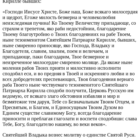
Кирилле бывших:
«Господи Иисусе Христе, Боже наш, Боже всякаго милосердия
и щедрот, Егоже милость безмерна и человеколюбия
неизследимая пучина! Ко Твоему Величеству припадающе, со
страхом и трепетом, яко раби недостойнии, благодарение
Твоему благоутробию о Твоих благодеяниих на рабе Твоем,
ныне тезоименитом Святейшем Патриархе Кирилле, бывших,
ныне смиренно приносяще, яко Господа, Владыку и
Благодетеля, славим, хвалим, поем и величаем, и
припадающе, паки благодарим, Твое безмерное и
неизреченное милосердие смиренно моляще. Да якоже ныне
моления рабов Твоих прияти и милостивно исполнити
сподобил еси, и во предняя в Твоей и искренняго любви и во
всех добродетелях преспевающих, Твоя благодеяния вернаго
раба Твоего ныне чествуемаго тезоименитого Святейшаго
Патриарха Кирилла сподоби получити, Церковь Русскую им
ведомую, от всякаго злаго обстояния избавляя и мир и
безмятежие тем даруя, Тебе со Безначальным Твоим Отцем, и
Пресвятым, и Благим, и Единосущным Твоим Духом во
Единем существе славимому Богу, всегда благодарение
приносити и преблагая глаголати и воспети сподобиши: слава
Тебе, Богу, благодателю нашему, во веки веков».
Святейший Владыка вознес молитву о единстве Святой Руси.