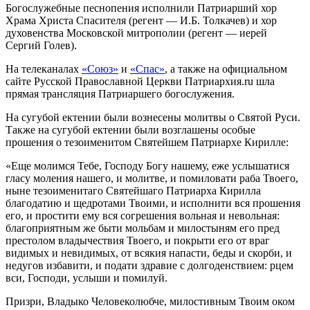
Богослужебные песнопения исполнили Патриарший хор
Храма Христа Спасителя (регент — И.Б. Толкачев) и хор
духовенства Московской митрополии (регент — иерей
Сергий Голев).
На телеканалах
«Союз»
и
«Спас»
, а также на официальном
сайте Русской Православной Церкви Патриархия.ru шла
прямая трансляция Патриаршего богослужения.
На сугубой ектении были вознесены молитвы о Святой Руси.
Также на сугубой ектении были возглашены особые
прошения о тезоименитом Святейшем Патриархе Кирилле:
«Еще молимся Тебе, Господу Богу нашему, еже услышатися
гласу моления нашего, и молитве, и помиловати раба Твоего,
ныне тезоименитаго Святейшаго Патриарха Кирилла
благодатию и щедротами Твоими, и исполнити вся прошения
его, и простити ему вся согрешения вольная и невольная:
благоприятным же быти мольбам и милостыням его пред
престолом владычествия Твоего, и покрыти его от враг
видимых и невидимых, от всякия напасти, беды и скорби, и
недугов избавити, и подати здравие с долгоденствием: рцем
вси, Господи, услыши и помилуй.
Призри, Владыко Человеколюбче, милостивным Твоим оком