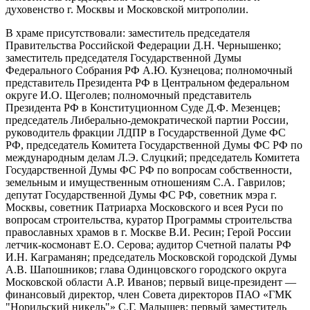
духовенство г. Москвы и Московской митрополии.
В храме присутствовали: заместитель председателя
Правительства Российской Федерации Д.Н. Чернышенко;
заместитель председателя Государственной Думы
Федерального Собрания РФ А.Ю. Кузнецова; полномочный
представитель Президента РФ в Центральном федеральном
округе И.О. Щеголев; полномочный представитель
Президента РФ в Конституционном Суде Д.Ф. Мезенцев;
председатель Либерально-демократической партии России,
руководитель фракции ЛДПР в Государственной Думе ФС
РФ, председатель Комитета Государственной Думы ФС РФ по
международным делам Л.Э. Слуцкий; председатель Комитета
Государственной Думы ФС РФ по вопросам собственности,
земельным и имущественным отношениям С.А. Гаврилов;
депутат Государственной Думы ФС РФ, советник мэра г.
Москвы, советник Патриарха Московского и всея Руси по
вопросам строительства, куратор Программы строительства
православных храмов в г. Москве В.И. Ресин; Герой России
летчик-космонавт Е.О. Серова; аудитор Счетной палаты РФ
И.Н. Каграманян; председатель Московской городской Думы
А.В. Шапошников; глава Одинцовского городского округа
Московской области А.Р. Иванов; первый вице-президент —
финансовый директор, член Совета директоров ПАО «ГМК
"Норильский никель"» С.Г. Малышев; первый заместитель