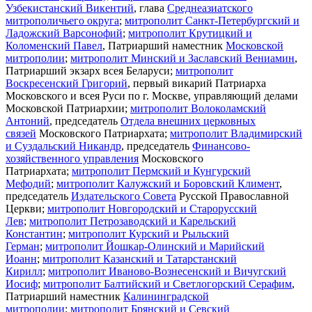
Узбекистанский Викентий
, глава
Среднеазиатского
митрополичьего округа
;
митрополит Санкт-Петербургский и
Ладожский Варсонофий
;
митрополит Крутицкий и
Коломенский Павел
, Патриарший наместник
Московской
митрополии
;
митрополит Минский и Заславский Вениамин
,
Патриарший экзарх всея Беларуси;
митрополит
Воскресенский Григорий
, первый викарий Патриарха
Московского и всея Руси по г. Москве, управляющий делами
Московской Патриархии;
митрополит Волоколамский
Антоний
, председатель
Отдела внешних церковных
связей
Московского Патриархата;
митрополит Владимирский
и Суздальский Никандр
, председатель
Финансово-
хозяйственного управления
Московского
Патриархата;
митрополит Пермский и Кунгурский
Мефодий
;
митрополит Калужский и Боровский Климент
,
председатель
Издательского Совета
Русской Православной
Церкви;
митрополит Новгородский и Старорусский
Лев
;
митрополит Петрозаводский и Карельский
Константин
;
митрополит Курский и Рыльский
Герман
;
митрополит Йошкар-Олинский и Марийский
Иоанн
;
митрополит Казанский и Татарстанский
Кирилл
;
митрополит Иваново-Вознесенский и Вичугский
Иосиф
;
митрополит Балтийский и Светлогорский Серафим
,
Патриарший наместник
Калининградской
митрополии
;
митрополит Брянский и Севский